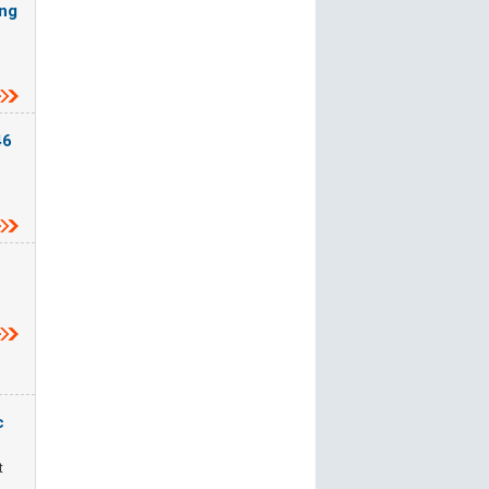
ộng
46
c
t