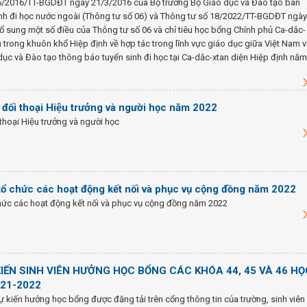
6/2016/TT-BGDĐT ngày 21/3/2016 của Bộ trưởng Bộ Giáo dục và Đào tạo ban
inh đi học nước ngoài (Thông tư số 06) và Thông tư số 18/2022/TT-BGDĐT ngày
ổ sung một số điều của Thông tư số 06 và chỉ tiêu học bổng Chính phủ Ca-dắc-
 trong khuôn khổ Hiệp định về hợp tác trong lĩnh vực giáo dục giữa Việt Nam 
dục và Đào tạo thông báo tuyển sinh đi học tại Ca-dắc-xtan diện Hiệp định năm
 đối thoại Hiệu trưởng và người học năm 2022
thoại Hiệu trưởng và người học
tổ chức các hoạt động kết nối và phục vụ cộng đồng năm 2022
hức các hoạt động kết nối và phục vụ cộng đồng năm 2022
IẾN SINH VIÊN HƯỞNG HỌC BỔNG CÁC KHÓA 44, 45 VÀ 46 HỌ
021-2022
ự kiến hưởng học bổng được đăng tải trên cổng thông tin của trường, sinh viên