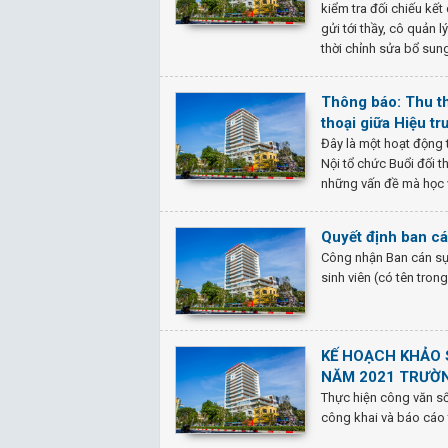
kiểm tra đối chiếu kết
gửi tới thầy, cô quản
thời chỉnh sửa bổ sung
Thông báo: Thu thậ
thoại giữa Hiệu tr
Đây là một hoạt động 
Nội tổ chức Buổi đối t
những vấn đề mà học vi
Quyết định ban cá
Công nhận Ban cán sự 
sinh viên (có tên tro
KẾ HOẠCH KHẢO S
NĂM 2021 TRƯỜN
Thực hiện công văn s
công khai và báo cáo t