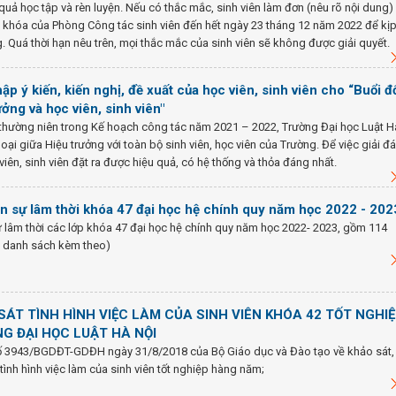
 quả học tập và rèn luyện. Nếu có thắc mắc, sinh viên làm đơn (nêu rõ nội dung)
 lý khóa của Phòng Công tác sinh viên đến hết ngày 23 tháng 12 năm 2022 để kị
. Quá thời hạn nêu trên, mọi thắc mắc của sinh viên sẽ không được giải quyết.
p ý kiến, kiến nghị, đề xuất của học viên, sinh viên cho “Buổi đ
ưởng và học viên, sinh viên"
thường niên trong Kế hoạch công tác năm 2021 – 2022, Trường Đại học Luật H
hoại giữa Hiệu trưởng với toàn bộ sinh viên, học viên của Trường. Để việc giải đ
ên, sinh viên đặt ra được hiệu quả, có hệ thống và thỏa đáng nhất.
n sự lâm thời khóa 47 đại học hệ chính quy năm học 2022 - 202
lâm thời các lớp khóa 47 đại học hệ chính quy năm học 2022- 2023, gồm 114
ng danh sách kèm theo)
ÁT TÌNH HÌNH VIỆC LÀM CỦA SINH VIÊN KHÓA 42 TỐT NGHI
G ĐẠI HỌC LUẬT HÀ NỘI
ố 3943/BGDĐT-GDĐH ngày 31/8/2018 của Bộ Giáo dục và Đào tạo về khảo sát,
ình hình việc làm của sinh viên tốt nghiệp hàng năm;