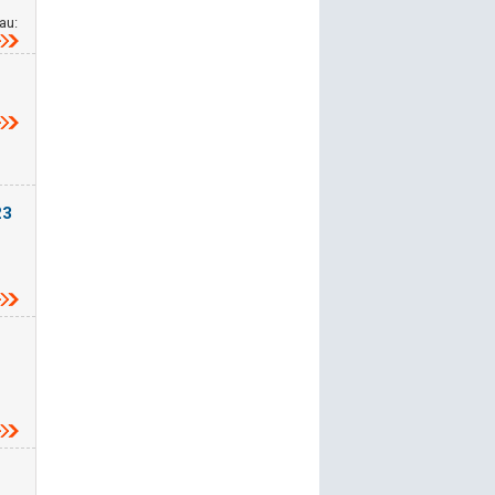
g
au:
23