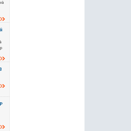
 và
p
ối
à
áp
3
ỆP