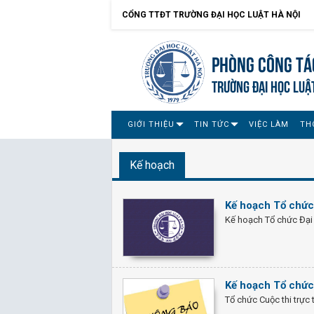
CỔNG TTĐT TRƯỜNG ĐẠI HỌC LUẬT HÀ NỘI
Phòng Công tác
TRƯỜNG ĐẠI HỌC LUẬ
GIỚI THIỆU
TIN TỨC
VIỆC LÀM
TH
Kế hoạch
Kế hoạch Tổ chức
Kế hoạch Tổ chức Đại
Kế hoạch Tổ chức 
Tổ chức Cuộc thi trực