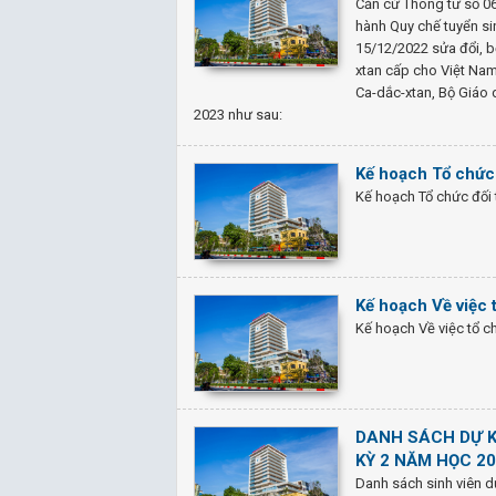
Căn cứ Thông tư số 0
hành Quy chế tuyển s
15/12/2022 sửa đổi, b
xtan cấp cho Việt Nam
Ca-dắc-xtan, Bộ Giáo 
2023 như sau:
Kế hoạch Tổ chức
Kế hoạch Tổ chức đối 
Kế hoạch Về việc 
Kế hoạch Về việc tổ c
DANH SÁCH DỰ K
KỲ 2 NĂM HỌC 2
Danh sách sinh viên d