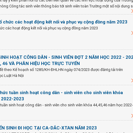
t lấy ý kiến phản hồi từ các bên liên quan về các lĩnh vực hoạt động của Trườn
Phòng Công tác sinh viên thông báo tới sinh viên toàn Trường một số nội dung s
tổ chức các hoạt động kết nối và phục vụ cộng đồng năm 2023
hức các hoạt động kết nối và phục vụ cộng đồng năm 2023
INH HOẠT CÔNG DÂN - SINH VIÊN ĐỢT 2 NĂM HỌC 2022 - 20
, 46 VÀ PHÂN HIỆU HỌC TRỰC TUYẾN
đề theo Kế hoạch số 1285/KH-ĐHLHN ngày 074/2023 được đăntg tải trên
ọc Luật Hà Nội
hức tuần sinh hoạt công dân - sinh viên cho sinh viên khóa
c 2022-2023
tuần sinh hoạt công dân - sinh viên cho sinh viên khóa 44,45,46 năm học 2022-
N SINH ĐI HỌC TẠI CA-DẮC-XTAN NĂM 2023