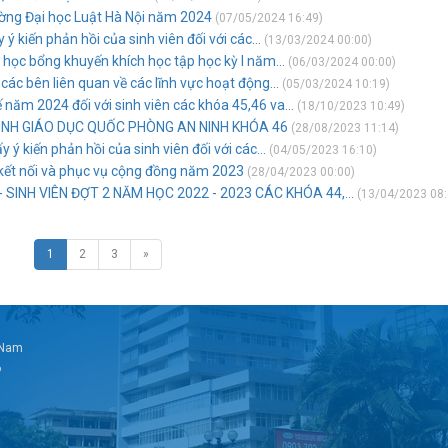
ường Đại học Luật Hà Nội năm 2024
(07/05/2024 16:49)
 ý kiến phản hồi của sinh viên đối với các...
(13/03/2024 00:00)
 học bổng khuyến khích học tập học kỳ I năm...
(06/03/2024 00:00)
 các bên liên quan về các lĩnh vực hoạt động...
(05/03/2024 10:19)
 năm 2024 đối với sinh viên các khóa 45,46 va...
(18/10/2023 10:49)
ÌNH GIÁO DỤC QUỐC PHÒNG AN NINH KHÓA 46
(28/08/2023 11:14)
y ý kiến phản hồi của sinh viên đối với các...
(04/05/2023 16:10)
 kết nối và phục vụ cộng đồng năm 2023
(28/04/2023 00:00)
SINH VIÊN ĐỢT 2 NĂM HỌC 2022 - 2023 CÁC KHÓA 44,...
(13/04/2023 08:
1
2
3
»
t Nam
6