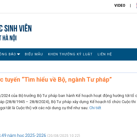
VIDEO
 sinh viên
T HÀ NỘI
ÔNG BÁO
BIỂU MẪU
KHEN THƯỞNG KỶ LUẬT
LIÊN HỆ
c tuyến “Tìm hiểu về Bộ, ngành Tư pháp”
/2024 của Bộ trưởng Bộ Tư pháp ban hành Kế hoạch hoạt động hướng tới tổ 
áp (28/8/1945 – 28/8/2024), Bộ Tư pháp xây dựng Kế hoạch tổ chức Cuộc thi 
ọi tắt là Cuộc thi) với các nội dung cụ thể như sau:
Chi tiết
48,49 năm học 2025-2026
(20/08/2025 10:22)