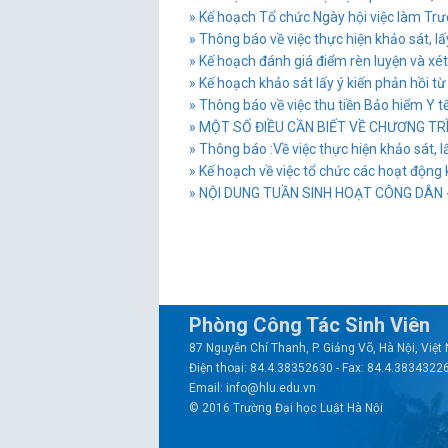
» Kế hoạch Tổ chức Ngày hội việc làm Tr
» Thông báo về việc thực hiện khảo sát, lấy
» Kế hoạch đánh giá điểm rèn luyện và xét
» Kế hoạch khảo sát lấy ý kiến phản hồi từ
» Thông báo về việc thu tiền Bảo hiểm Y tế
» MỘT SỐ ĐIỀU CẦN BIẾT VỀ CHƯƠNG TR
» Thông báo :Về việc thực hiện khảo sát, lấ
» Kế hoạch về việc tổ chức các hoạt động
» NỘI DUNG TUẦN SINH HOẠT CÔNG DÂN - 
Phòng Công Tác Sinh Viên
87 Nguyễn Chí Thanh, P. Giảng Võ, Hà Nội, Việ
Điện thoại: 84.4.38352630 - Fax: 84.4.3834322
Email: info@hlu.edu.vn
© 2016 Trường Đại học Luật Hà Nội