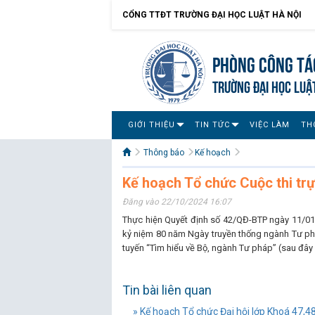
CỔNG TTĐT TRƯỜNG ĐẠI HỌC LUẬT HÀ NỘI
Phòng Công tác
TRƯỜNG ĐẠI HỌC LUẬ
GIỚI THIỆU
TIN TỨC
VIỆC LÀM
TH
Thông báo
Kế hoạch
Kế hoạch Tổ chức Cuộc thi trự
Đăng vào 22/10/2024 16:07
Thực hiện Quyết định số 42/QĐ-BTP ngày 11/01
kỷ niệm 80 năm Ngày truyền thống ngành Tư ph
tuyến “Tìm hiểu về Bộ, ngành Tư pháp” (sau đây g
Tin bài liên quan
» Kế hoạch Tổ chức Đại hội lớp Khoá 47,