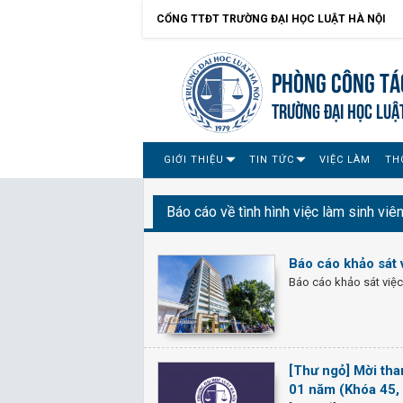
CỔNG TTĐT TRƯỜNG ĐẠI HỌC LUẬT HÀ NỘI
Phòng Công tác
TRƯỜNG ĐẠI HỌC LUẬ
GIỚI THIỆU
TIN TỨC
VIỆC LÀM
TH
Báo cáo về tình hình việc làm sinh viê
Báo cáo khảo sát 
Báo cáo khảo sát việc
[Thư ngỏ] Mời tham
01 năm (Khóa 45,