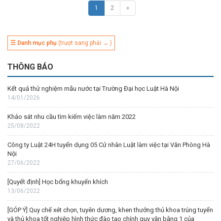
1
2
»
☰ Danh mục phụ
(trượt sang phải → )
THÔNG BÁO
Kết quả thử nghiệm mẫu nước tại Trường Đại học Luật Hà Nội
14/01/2026
Khảo sát nhu cầu tìm kiếm việc làm năm 2022
25/08/2022
Công ty Luật 24H tuyển dụng 05 Cử nhân Luật làm việc tại Văn Phòng Hà
Nội
27/06/2022
[Quyết định] Học bổng khuyến khích
13/06/2022
[GÓP Ý] Quy chế xét chọn, tuyên dương, khen thưởng thủ khoa trúng tuyển
và thủ khoa tốt nghiệp hình thức đào tạo chính quy văn bằng 1 của