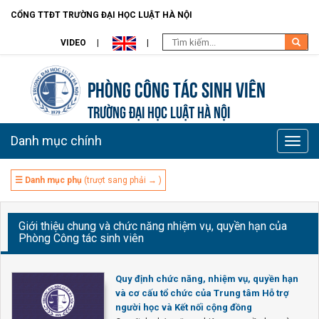
CỔNG TTĐT TRƯỜNG ĐẠI HỌC LUẬT HÀ NỘI
VIDEO
Phòng Công tác sinh viên
TRƯỜNG ĐẠI HỌC LUẬT HÀ NỘI
Danh mục chính
Toggle
naviga
☰ Danh mục phụ
(trượt sang phải → )
Giới thiệu chung và chức năng nhiệm vụ, quyền hạn của
Phòng Công tác sinh viên
Quy định chức năng, nhiệm vụ, quyền hạn
và cơ cấu tổ chức của Trung tâm Hỗ trợ
người học và Kết nối cộng đồng