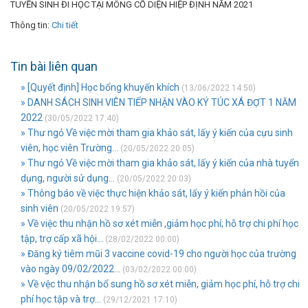
TUYỂN SINH ĐI HỌC TẠI MÔNG CỔ DIỆN HIỆP ĐỊNH NĂM 2021
Thông tin:
Chi tiết
Tin bài liên quan
» [Quyết định] Học bổng khuyến khích
(13/06/2022 14:50)
» DANH SÁCH SINH VIÊN TIẾP NHẬN VÀO KÝ TÚC XÁ ĐỢT 1 NĂM
2022
(30/05/2022 17:40)
» Thư ngỏ Về việc mời tham gia khảo sát, lấy ý kiến của cựu sinh
viên, học viên Trường...
(20/05/2022 20:05)
» Thư ngỏ Về việc mời tham gia khảo sát, lấy ý kiến của nhà tuyển
dụng, người sử dụng...
(20/05/2022 20:03)
» Thông báo về việc thực hiện khảo sát, lấy ý kiến phản hồi của
sinh viên
(20/05/2022 19:57)
» Về việc thu nhận hồ sơ xét miễn ,giảm học phí; hỗ trợ chi phí học
tập, trợ cấp xã hội...
(28/02/2022 00:00)
» Đăng ký tiêm mũi 3 vaccine covid-19 cho người học của trường
vào ngày 09/02/2022...
(03/02/2022 00:00)
» Về vệc thu nhận bổ sung hồ sơ xét miễn, giảm học phí, hỗ trợ chi
phí học tập và trợ...
(29/12/2021 17:10)