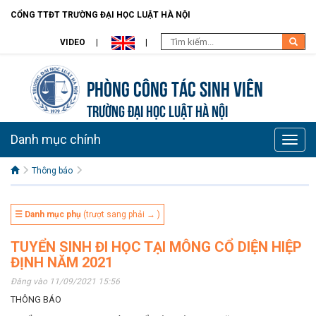
CỔNG TTĐT TRƯỜNG ĐẠI HỌC LUẬT HÀ NỘI
VIDEO
Phòng Công tác sinh viên
TRƯỜNG ĐẠI HỌC LUẬT HÀ NỘI
Danh mục chính
Toggle
naviga
Thông báo
☰ Danh mục phụ
(trượt sang phải → )
TUYỂN SINH ĐI HỌC TẠI MÔNG CỔ DIỆN HIỆP
ĐỊNH NĂM 2021
Đăng vào 11/09/2021 15:56
THÔNG BÁO