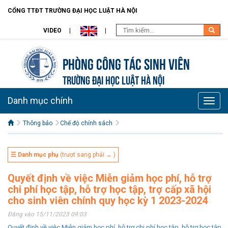
CỔNG TTĐT TRƯỜNG ĐẠI HỌC LUẬT HÀ NỘI
VIDEO
Phòng Công tác sinh viên
TRƯỜNG ĐẠI HỌC LUẬT HÀ NỘI
Danh mục chính
Toggle
naviga
Thông báo
Chế độ chính sách
☰ Danh mục phụ
(trượt sang phải → )
Quyết định về việc Miễn giảm học phí, hỗ trợ
chi phí học tập, hỗ trợ học tập, trợ cấp xã hội
cho sinh viên chính quy học kỳ 1 2023-2024
Đăng vào 15/11/2023 09:03
Quyết định về việc Miễn giảm học phí, hỗ trợ chi phí học tập, hỗ trợ học tập,