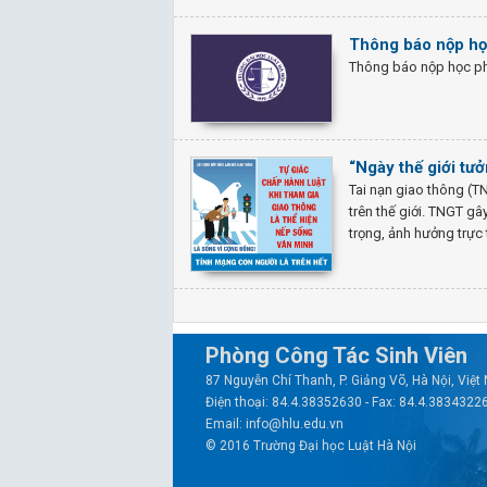
Thông báo nộp học
Thông báo nộp học phí
“Ngày thế giới tư
Tai nạn giao thông (TN
trên thế giới. TNGT gâ
trọng, ảnh hưởng trực 
Phòng Công Tác Sinh Viên
87 Nguyễn Chí Thanh, P. Giảng Võ, Hà Nội, Việ
Điện thoại: 84.4.38352630 - Fax: 84.4.3834322
Email: info@hlu.edu.vn
© 2016 Trường Đại học Luật Hà Nội