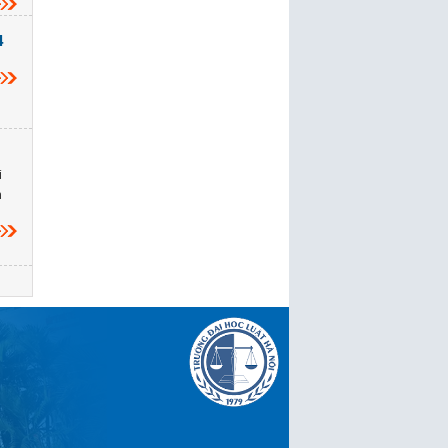
4
i
m