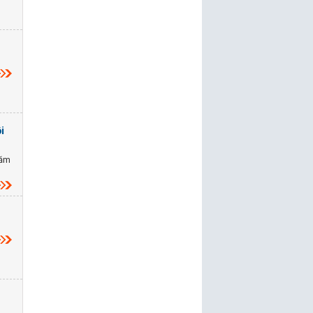
i
năm