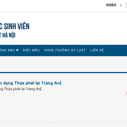
VIDEO
 sinh viên
T HÀ NỘI
ÔNG BÁO
BIỂU MẪU
KHEN THƯỞNG KỶ LUẬT
LIÊN HỆ
 dụng Thừa phát lại Tràng An]
g Thừa phát lại Tràng An]