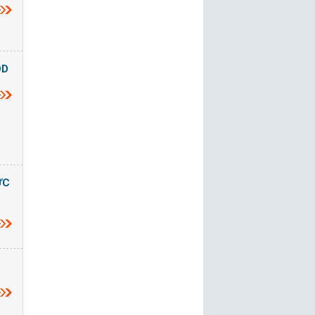
OD
ỨC