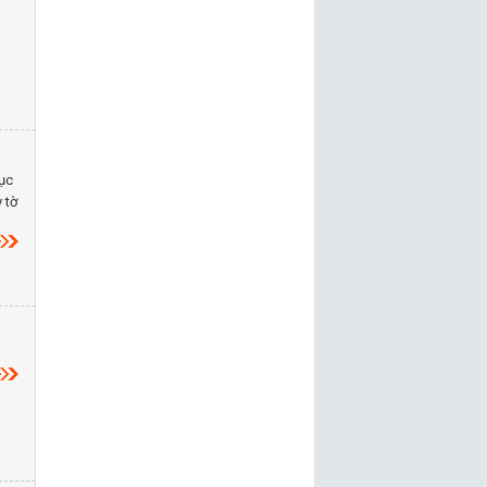
tục
 tờ