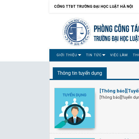
CỔNG TTĐT TRƯỜNG ĐẠI HỌC LUẬT HÀ NỘI
Phòng Công tác
TRƯỜNG ĐẠI HỌC LUẬ
GIỚI THIỆU
TIN TỨC
VIỆC LÀM
TH
Thông tin tuyển dụng
[Thông báo][Tuyển
[Thông báo][Tuyển dụn