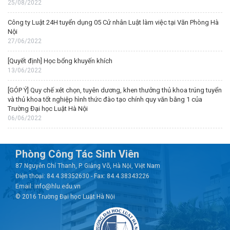
25/08/2022
Công ty Luật 24H tuyển dụng 05 Cử nhân Luật làm việc tại Văn Phòng Hà
Nội
27/06/2022
[Quyết định] Học bổng khuyến khích
13/06/2022
[GÓP Ý] Quy chế xét chọn, tuyên dương, khen thưởng thủ khoa trúng tuyển
và thủ khoa tốt nghiệp hình thức đào tạo chính quy văn bằng 1 của
Trường Đại học Luật Hà Nội
06/06/2022
Phòng Công Tác Sinh Viên
87 Nguyễn Chí Thanh, P. Giảng Võ, Hà Nội, Việt Nam
Điện thoại: 84.4.38352630 - Fax: 84.4.38343226
Email: info@hlu.edu.vn
© 2016 Trường Đại học Luật Hà Nội