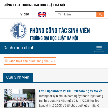
CỔNG TTĐT TRƯỜNG ĐẠI HỌC LUẬT HÀ NỘI
VIDEO
Phòng Công tác sinh viên
TRƯỜNG ĐẠI HỌC LUẬT HÀ NỘI
Danh mục chính
Toggle
naviga
☰ Danh mục phụ
(trượt sang phải → )
Cựu Sinh viên
Lớp Luật kinh tế 26 CD - 20 năm ngày trở về.
Hướng tới kỷ niệm 46 năm ngày thành lập trường
Đại học Luật Hà Nội, ngày 08/11/2025 hai lớp
Luật kinh tế 26CD đã tổ chức buổi gặp mặt, về