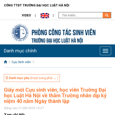
CỔNG TTĐT TRƯỜNG ĐẠI HỌC LUẬT HÀ NỘI
VIDEO
Phòng Công tác sinh viên
TRƯỜNG ĐẠI HỌC LUẬT HÀ NỘI
Danh mục chính
Toggle
naviga
Cựu Sinh viên
☰ Danh mục phụ
(trượt sang phải → )
Giấy mời Cựu sinh viên, học viên Trường Đại
học Luật Hà Nội về thăm Trường nhân dịp kỷ
niệm 40 năm Ngày thành lập
Đăng vào 21/08/2024 15:37
Xem chi tiết: