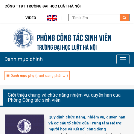
CỔNG TTĐT TRƯỜNG ĐẠI HỌC LUẬT HÀ NỘI
VIDEO
Phòng Công tác sinh viên
TRƯỜNG ĐẠI HỌC LUẬT HÀ NỘI
Danh mục chính
Toggle
naviga
☰ Danh mục phụ
(trượt sang phải → )
Giới thiệu chung và chức năng nhiệm vụ, quyền hạn của
Phòng Công tác sinh viên
Quy định chức năng, nhiệm vụ, quyền hạn
và cơ cấu tổ chức của Trung tâm Hỗ trợ
người học và Kết nối cộng đồng