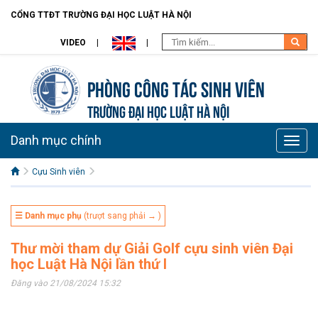
CỔNG TTĐT TRƯỜNG ĐẠI HỌC LUẬT HÀ NỘI
VIDEO
Phòng Công tác sinh viên
TRƯỜNG ĐẠI HỌC LUẬT HÀ NỘI
Danh mục chính
Toggle
naviga
Cựu Sinh viên
☰ Danh mục phụ
(trượt sang phải → )
Thư mời tham dự Giải Golf cựu sinh viên Đại
học Luật Hà Nội lần thứ I
Đăng vào 21/08/2024 15:32