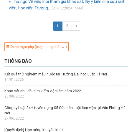
» Thư ngỏ Về việc mời tham gia khảo sát, lấy ý kiến của cựu sinh
viên, học viên Trường...
(21/08/2024 15:44)
1
2
»
☰ Danh mục phụ
(trượt sang phải → )
THÔNG BÁO
Kết quả thử nghiệm mẫu nước tại Trường Đại học Luật Hà Nội
14/01/2026
Khảo sát nhu cầu tìm kiếm việc làm năm 2022
25/08/2022
Công ty Luật 24H tuyển dụng 05 Cử nhân Luật làm việc tại Văn Phòng Hà
Nội
27/06/2022
[Quyết định] Học bổng khuyến khích