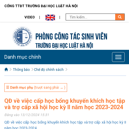
CỔNG TTĐT TRƯỜNG ĐẠI HỌC LUẬT HÀ NỘI
VIDEO
Phòng Công tác sinh viên
TRƯỜNG ĐẠI HỌC LUẬT HÀ NỘI
Danh mục chính
Toggle
naviga
Thông báo
Chế độ chính sách
☰ Danh mục phụ
(trượt sang phải → )
QĐ về việc cấp học bổng khuyến khích học tập
và trợ cấp xã hội học kỳ II năm học 2023-2024
Đăng vào 13/12/2024 15:31
QĐ về việc cấp học bổng khuyến khích học tập và trợ cấp xã hội học kỳ II
năm học 2023-2024