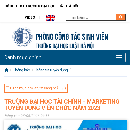
CỔNG TTĐT TRƯỜNG ĐẠI HỌC LUẬT HÀ NỘI
VIDEO
Phòng Công tác sinh viên
TRƯỜNG ĐẠI HỌC LUẬT HÀ NỘI
Danh mục chính
Toggle
naviga
Thông báo
Thông tin tuyển dụng
☰ Danh mục phụ
(trượt sang phải → )
TRƯỜNG ĐẠI HỌC TÀI CHÍNH - MARKETING
TUYỂN DỤNG VIÊN CHỨC NĂM 2023
Đăng vào 05/05/2023 09:38