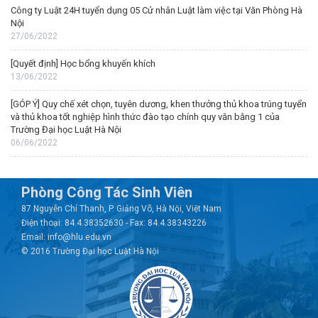
Công ty Luật 24H tuyển dụng 05 Cử nhân Luật làm việc tại Văn Phòng Hà
Nội
27/06/2022
[Quyết định] Học bổng khuyến khích
13/06/2022
[GÓP Ý] Quy chế xét chọn, tuyên dương, khen thưởng thủ khoa trúng tuyển
và thủ khoa tốt nghiệp hình thức đào tạo chính quy văn bằng 1 của
Trường Đại học Luật Hà Nội
06/06/2022
Phòng Công Tác Sinh Viên
87 Nguyễn Chí Thanh, P. Giảng Võ, Hà Nội, Việt Nam
Điện thoại: 84.4.38352630 - Fax: 84.4.38343226
Email: info@hlu.edu.vn
© 2016 Trường Đại học Luật Hà Nội