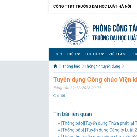
CỔNG TTĐT TRƯỜNG ĐẠI HỌC LUẬT HÀ NỘI
Phòng Công tác
TRƯỜNG ĐẠI HỌC LUẬ
GIỚI THIỆU
TIN TỨC
VIỆC LÀM
TH
Thông báo
Thông tin tuyển dụng
Tuyển dụng Công chức Viện ki
Đăng vào 29/12/2023 00:00
Chi tiết
Tin bài liên quan
» [Thông báo][Tuyển dụng Thừa phát lại 
» [Thống báo] [Tuyển dụng Công ty Luật 
» [Thông tin tuyển dụng công chức của 