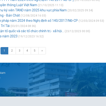
(23/10/2025 00:00)
ruyền thông Luật Việt Nam
(21/10/2025 11:13)
Thư ký viên TAND năm 2025 khu vực phía Nam
(20/02/2025 09:34)
ng - Bản Chát
(12/08/2024 16:03)
ư pháp năm 2024 theo Nghị định số 140/2017/NĐ-CP
(12/03/2024 09:53)
Trí Tài
(03/01/2024 08:36)
 tổ quốc và các tổ chức chính trị - xã hội...
(23/12/2023 00:00)
ao năm 2023
(19/12/2023 16:52)
1
2
3
4
5
»
t Nam
6