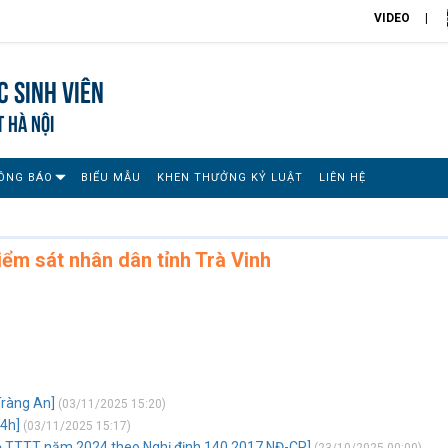
VIDEO
 sinh viên
T HÀ NỘI
ÔNG BÁO
BIỂU MẪU
KHEN THƯỞNG KỶ LUẬT
LIÊN HỆ
ểm sát nhân dân tỉnh Trà Vinh
Tràng An]
(03/11/2025 15:20)
24h]
(03/11/2025 15:17)
Bộ TTTT năm 2024 theo Nghị định 140 2017 NĐ-CP]