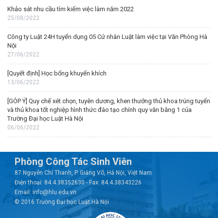
Khảo sát nhu cầu tìm kiếm việc làm năm 2022
25/08/2022
Công ty Luật 24H tuyển dụng 05 Cử nhân Luật làm việc tại Văn Phòng Hà
Nội
27/06/2022
[Quyết định] Học bổng khuyến khích
13/06/2022
[GÓP Ý] Quy chế xét chọn, tuyên dương, khen thưởng thủ khoa trúng tuyển
và thủ khoa tốt nghiệp hình thức đào tạo chính quy văn bằng 1 của
Trường Đại học Luật Hà Nội
06/06/2022
Phòng Công Tác Sinh Viên
87 Nguyễn Chí Thanh, P. Giảng Võ, Hà Nội, Việt Nam
Điện thoại: 84.4.38352630 - Fax: 84.4.38343226
Email: info@hlu.edu.vn
© 2016 Trường Đại học Luật Hà Nội