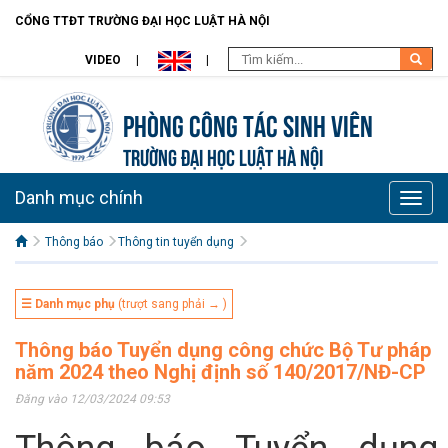
CỔNG TTĐT TRƯỜNG ĐẠI HỌC LUẬT HÀ NỘI
VIDEO
Phòng Công tác sinh viên
TRƯỜNG ĐẠI HỌC LUẬT HÀ NỘI
Danh mục chính
Toggle
naviga
Thông báo
Thông tin tuyển dụng
☰ Danh mục phụ
(trượt sang phải → )
Thông báo Tuyển dụng công chức Bộ Tư pháp
năm 2024 theo Nghị định số 140/2017/NĐ-CP
Đăng vào 12/03/2024 09:53