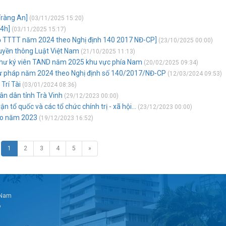
Tràng An]
(03/11/2025 15:20)
24h]
(03/11/2025 15:17)
Bộ TTTT năm 2024 theo Nghị định 140 2017 NĐ-CP]
(23/10/2025 00:00)
ruyền thông Luật Việt Nam
(21/10/2025 11:13)
Thư ký viên TAND năm 2025 khu vực phía Nam
(20/02/2025 09:34)
ư pháp năm 2024 theo Nghị định số 140/2017/NĐ-CP
(12/03/2024 09:53)
Trí Tài
(03/01/2024 08:36)
ân dân tỉnh Trà Vinh
(29/12/2023 00:00)
 tổ quốc và các tổ chức chính trị - xã hội...
(23/12/2023 00:00)
ao năm 2023
(19/12/2023 16:52)
1
2
3
4
5
»
t Nam
6