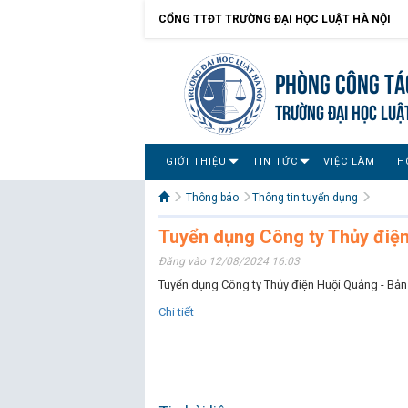
CỔNG TTĐT TRƯỜNG ĐẠI HỌC LUẬT HÀ NỘI
Phòng Công tác
TRƯỜNG ĐẠI HỌC LUẬ
GIỚI THIỆU
TIN TỨC
VIỆC LÀM
TH
Thông báo
Thông tin tuyển dụng
Tuyển dụng Công ty Thủy điện
Đăng vào 12/08/2024 16:03
Tuyển dụng Công ty Thủy điện Huội Quảng - Bản
Chi tiết