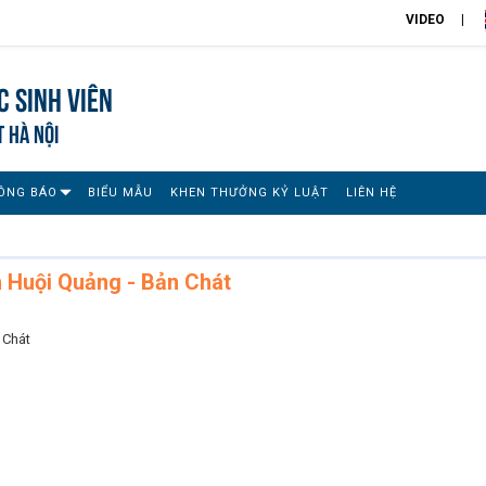
VIDEO
 sinh viên
T HÀ NỘI
ÔNG BÁO
BIỂU MẪU
KHEN THƯỞNG KỶ LUẬT
LIÊN HỆ
 Huội Quảng - Bản Chát
 Chát