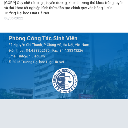
[GÓP Ý] Quy chế xét chọn, tuyên dương, khen thưởng thủ khoa trúng tuyển
và thủ khoa tốt nghiệp hình thức đào tạo chính quy văn bằng 1 của
Trường Đại học Luật Hà Nội
06/06/2022
Phòng Công Tác Sinh Viên
87 Nguyễn Chí Thanh, P. Giảng Võ, Hà Nội, Việt Nam
Điện thoại: 84.4.38352630 - Fax: 84.4.38343226
Email: info@hlu.edu.vn
© 2016 Trường Đại học Luật Hà Nội