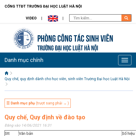
CỔNG TTĐT TRƯỜNG ĐẠI HỌC LUẬT HÀ NỘI
VIDEO
Phòng Công tác sinh viên
TRƯỜNG ĐẠI HỌC LUẬT HÀ NỘI
Danh mục chính
Toggle
naviga
Quy chế, quy định dành cho học viên, sinh viên Trường Đại học Luật Hà Nội
☰ Danh mục phụ
(trượt sang phải → )
Quy chế, Quy định về đào tạo
Đăng vào 14/06/2021 16:31
Stt
Văn bản
Số hiệu