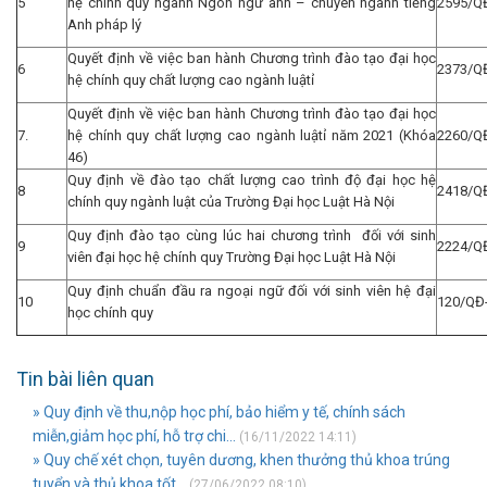
5
hệ chính quy ngành Ngôn ngữ anh – chuyên ngành tiếng
2595/Q
Anh pháp lý
Quyết định về việc ban hành Chương trình đào tạo đại học
6
2373/Q
hệ chính quy chất lượng cao ngành luậtỉ
Quyết định về việc ban hành Chương trình đào tạo đại học
7.
hệ chính quy chất lượng cao ngành luậtỉ năm 2021 (Khóa
2260/Q
46)
Quy định về đào tạo chất lượng cao trình độ đại học hệ
8
2418/Q
chính quy ngành luật của Trường Đại học Luật Hà Nội
Quy định đào tạo cùng lúc hai chương trình đối với sinh
9
2224/Q
viên đại học hệ chính quy Trường Đại học Luật Hà Nội
Quy định chuẩn đầu ra ngoại ngữ đối với sinh viên hệ đại
10
120/QĐ
học chính quy
Tin bài liên quan
» Quy định về thu,nộp học phí, bảo hiểm y tế, chính sách
miễn,giảm học phí, hỗ trợ chi...
(16/11/2022 14:11)
» Quy chế xét chọn, tuyên dương, khen thưởng thủ khoa trúng
tuyển và thủ khoa tốt...
(27/06/2022 08:10)