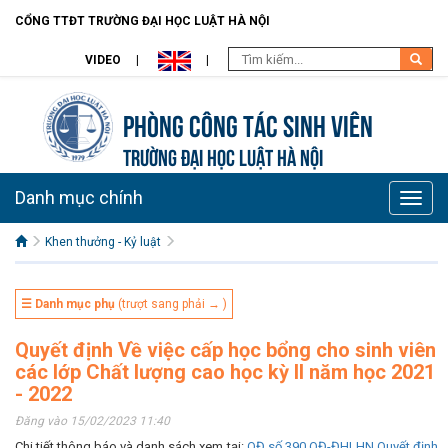
CỔNG TTĐT TRƯỜNG ĐẠI HỌC LUẬT HÀ NỘI
VIDEO
Phòng Công tác sinh viên
TRƯỜNG ĐẠI HỌC LUẬT HÀ NỘI
Danh mục chính
Toggle
naviga
Khen thưởng - Kỷ luật
☰ Danh mục phụ
(trượt sang phải → )
Quyết định Về việc cấp học bổng cho sinh viên
các lớp Chất lượng cao học kỳ II năm học 2021
- 2022
Đăng vào 15/02/2023 11:40
Chi tiết thông báo và danh sách xem tại:
QĐ số 390 QĐ-ĐHLHN Quyết định