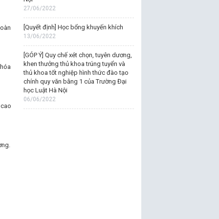
27/06/2022
[Quyết định] Học bổng khuyến khích
toàn
13/06/2022
[GÓP Ý] Quy chế xét chọn, tuyên dương,
khen thưởng thủ khoa trúng tuyển và
khóa
thủ khoa tốt nghiệp hình thức đào tạo
chính quy văn bằng 1 của Trường Đại
học Luật Hà Nội
06/06/2022
 cao
ờng.