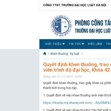
CỔNG TTĐT TRƯỜNG ĐẠI HỌC LUẬT HÀ NỘI
Phòng Công tác
TRƯỜNG ĐẠI HỌC LUẬ
GIỚI THIỆU
TIN TỨC
VIỆC LÀM
TH
Khen thưởng - Kỷ luật
Quyết định khen thưởng, trao 
viên trình độ đại học, Khóa 42
Đăng vào 21/11/2021 10:03
Quyết định khen thưởng, trao giấy khen và phần
thành tích trong học tập.
1. Quyết định về việc khen thưởng sinh viên thủ 
https://hluedu-my.sharepoint.com/.../EtyGlMF
2. Quyết định về việc khen thưởng Tập thể xuất 