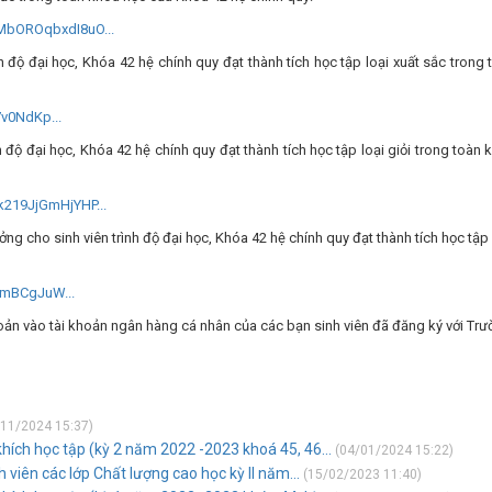
0MbOROqbxdI8uO...
nh độ đại học, Khóa 42 hệ chính quy đạt thành tích học tập loại xuất sắc trong 
v0NdKp...
h độ đại học, Khóa 42 hệ chính quy đạt thành tích học tập loại giỏi trong toàn 
k219JjGmHjYHP...
ởng cho sinh viên trình độ đại học, Khóa 42 hệ chính quy đạt thành tích học tập
7bmBCgJuW...
ản vào tài khoản ngân hàng cá nhân của các bạn sinh viên đã đăng ký với Trư
11/2024 15:37)
hích học tập (kỳ 2 năm 2022 -2023 khoá 45, 46...
(04/01/2024 15:22)
 viên các lớp Chất lượng cao học kỳ II năm...
(15/02/2023 11:40)