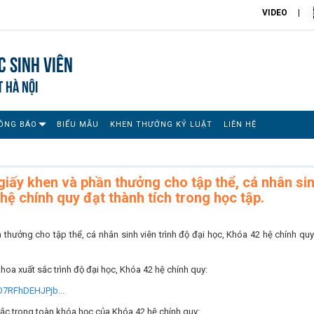
VIDEO
 sinh viên
T HÀ NỘI
ÔNG BÁO
BIỂU MẪU
KHEN THƯỞNG KỶ LUẬT
LIÊN HỆ
giấy khen và phần thưởng cho tập thể, cá nhân si
 hệ chính quy đạt thành tích trong học tập.
 thưởng cho tập thể, cá nhân sinh viên trình độ đại học, Khóa 42 hệ chính quy
khoa xuất sắc trình độ đại học, Khóa 42 hệ chính quy:
bO7RFhDEHJPjb...
sắc trong toàn khóa học của Khóa 42 hệ chính quy: