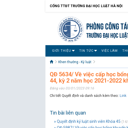
CỔNG TTĐT TRƯỜNG ĐẠI HỌC LUẬT HÀ NỘI
Phòng Công tác
TRƯỜNG ĐẠI HỌC LUẬ
GIỚI THIỆU
TIN TỨC
VIỆC LÀM
TH
Khen thưởng - Kỷ luật
QĐ 5634/ Về việc cấp học bổn
44, kỳ 2 năm học 2021-2022 k
Đăng vào 03/01/2023 09:16
Chi tiết Quyết định và danh sách kèm theo:
Link
Tin bài liên quan
» Quyết định kỷ luật sinh viên Khóa 45
(14/
» QĐ 5987/ Về việc cấp học bổng khuyến k