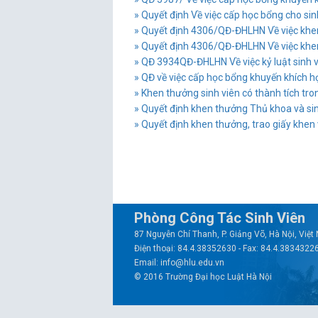
» Quyết định Về việc cấp học bổng cho sinh
» Quyết định 4306/QĐ-ĐHLHN Về việc khen 
» Quyết định 4306/QĐ-ĐHLHN Về việc khen 
» QĐ 3934QĐ-ĐHLHN Về việc kỷ luật sinh vi
» QĐ về việc cấp học bổng khuyến khích 
» Khen thưởng sinh viên có thành tích tro
» Quyết định khen thưởng Thủ khoa và sinh
» Quyết định khen thưởng, trao giấy khen 
Phòng Công Tác Sinh Viên
87 Nguyễn Chí Thanh, P. Giảng Võ, Hà Nội, Việ
Điện thoại: 84.4.38352630 - Fax: 84.4.3834322
Email: info@hlu.edu.vn
© 2016 Trường Đại học Luật Hà Nội