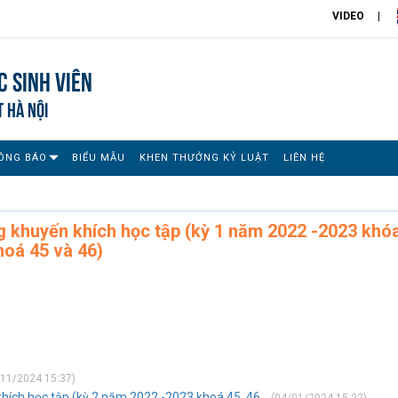
VIDEO
 sinh viên
T HÀ NỘI
ÔNG BÁO
BIỂU MẪU
KHEN THƯỞNG KỶ LUẬT
LIÊN HỆ
g khuyến khích học tập (kỳ 1 năm 2022 -2023 khó
hoá 45 và 46)
11/2024 15:37)
hích học tập (kỳ 2 năm 2022 -2023 khoá 45, 46...