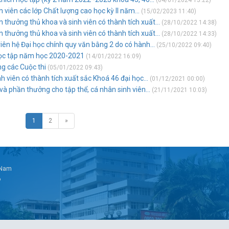
(04/01/2024 15:22)
 viên các lớp Chất lượng cao học kỳ II năm...
(15/02/2023 11:40)
thưởng thủ khoa và sinh viên có thành tích xuất...
(28/10/2022 14:38)
thưởng thủ khoa và sinh viên có thành tích xuất...
(28/10/2022 14:33)
ên hệ Đại học chính quy văn bằng 2 do có hành...
(25/10/2022 09:40)
học tập năm học 2020-2021
(14/01/2022 16:09)
ng các Cuộc thi
(05/01/2022 09:43)
 viên có thành tích xuất sắc Khoá 46 đại học...
(01/12/2021 00:00)
và phần thưởng cho tập thể, cá nhân sinh viên...
(21/11/2021 10:03)
1
2
»
t Nam
6