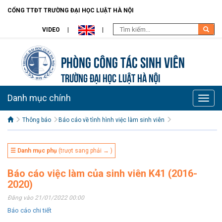
CỔNG TTĐT TRƯỜNG ĐẠI HỌC LUẬT HÀ NỘI
VIDEO
Phòng Công tác sinh viên
TRƯỜNG ĐẠI HỌC LUẬT HÀ NỘI
Danh mục chính
Toggle
naviga
Thông báo
Báo cáo về tình hình việc làm sinh viên
☰ Danh mục phụ
(trượt sang phải → )
Báo cáo việc làm của sinh viên K41 (2016-
2020)
Đăng vào 21/01/2022 00:00
Báo cáo chi tiết