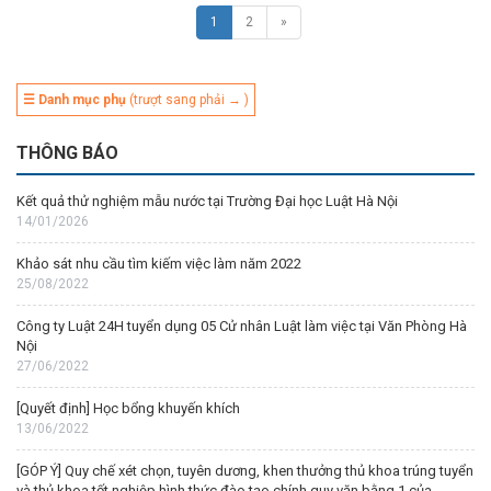
1
2
»
☰ Danh mục phụ
(trượt sang phải → )
THÔNG BÁO
Kết quả thử nghiệm mẫu nước tại Trường Đại học Luật Hà Nội
14/01/2026
Khảo sát nhu cầu tìm kiếm việc làm năm 2022
25/08/2022
Công ty Luật 24H tuyển dụng 05 Cử nhân Luật làm việc tại Văn Phòng Hà
Nội
27/06/2022
[Quyết định] Học bổng khuyến khích
13/06/2022
[GÓP Ý] Quy chế xét chọn, tuyên dương, khen thưởng thủ khoa trúng tuyển
và thủ khoa tốt nghiệp hình thức đào tạo chính quy văn bằng 1 của