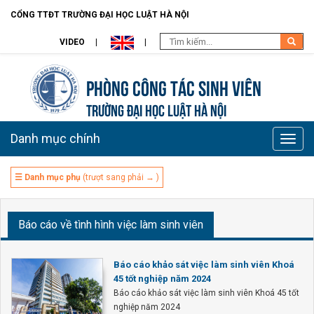
CỔNG TTĐT TRƯỜNG ĐẠI HỌC LUẬT HÀ NỘI
VIDEO
Phòng Công tác sinh viên
TRƯỜNG ĐẠI HỌC LUẬT HÀ NỘI
Danh mục chính
Toggle
naviga
☰ Danh mục phụ
(trượt sang phải → )
Báo cáo về tình hình việc làm sinh viên
Báo cáo khảo sát việc làm sinh viên Khoá
45 tốt nghiệp năm 2024
Báo cáo khảo sát việc làm sinh viên Khoá 45 tốt
nghiệp năm 2024