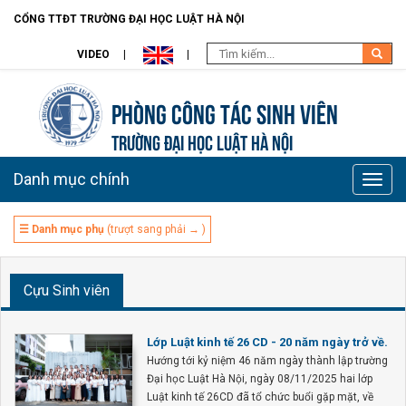
CỔNG TTĐT TRƯỜNG ĐẠI HỌC LUẬT HÀ NỘI
VIDEO
Phòng Công tác sinh viên
TRƯỜNG ĐẠI HỌC LUẬT HÀ NỘI
Danh mục chính
Toggle
naviga
☰ Danh mục phụ
(trượt sang phải → )
Cựu Sinh viên
Lớp Luật kinh tế 26 CD - 20 năm ngày trở về.
Hướng tới kỷ niệm 46 năm ngày thành lập trường
Đại học Luật Hà Nội, ngày 08/11/2025 hai lớp
Luật kinh tế 26CD đã tổ chức buổi gặp mặt, về