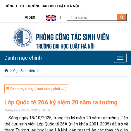
CỔNG TTĐT TRƯỜNG ĐẠI HỌC LUẬT HÀ NỘI
VIDEO
Phòng Công tác sinh viên
TRƯỜNG ĐẠI HỌC LUẬT HÀ NỘI
Danh mục chính
Toggle
naviga
Cựu Sinh viên
☰ Danh mục phụ
(trượt sang phải → )
Lớp Quốc tế 26A kỷ niệm 20 năm ra trường
Đăng vào 22/10/2025 10:10
Sáng ngày 18/10/2025, trong dịp kỷ niệm 20 năm ra trường, Tập
thể cựu sinh viên Lớp Quốc tế 26A (niên khóa 2001-2005) đã trở về
thăm Trường Đại học Luật Hà Nội, gặp mặt tri ân các thầy cô giáo