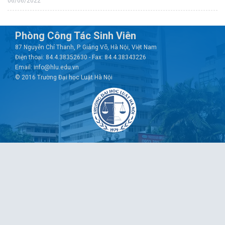
06/06/2022
Phòng Công Tác Sinh Viên
87 Nguyễn Chí Thanh, P. Giảng Võ, Hà Nội, Việt Nam
Điện thoại: 84.4.38352630 - Fax: 84.4.38343226
Email: info@hlu.edu.vn
© 2016 Trường Đại học Luật Hà Nội