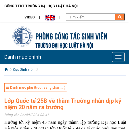
CỔNG TTĐT TRƯỜNG ĐẠI HỌC LUẬT HÀ NỘI
VIDEO
Phòng Công tác sinh viên
TRƯỜNG ĐẠI HỌC LUẬT HÀ NỘI
Danh mục chính
Toggle
naviga
Cựu Sinh viên
☰ Danh mục phụ
(trượt sang phải → )
Lớp Quốc tế 25B về thăm Trường nhân dịp kỷ
niệm 20 năm ra trường
Đăng vào 06/09/2024 08:41
Hướng tới kỷ niệm 45 năm ngày thành lập trường Đại học Luật
Hà Nội, ngày 22/6/2024 lớp Quốc tế 25B đã tổ chức buổi gặp mặt,