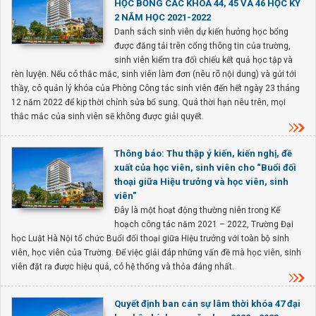
HỌC BỔNG CÁC KHÓA 44, 45 VÀ 46 HỌC KỲ
2 NĂM HỌC 2021-2022
Danh sách sinh viên dự kiến hưởng học bổng
được đăng tải trên cổng thông tin của trường,
sinh viên kiểm tra đối chiếu kết quả học tập và
rèn luyện. Nếu có thắc mắc, sinh viên làm đơn (nêu rõ nội dung) và gửi tới
thầy, cô quản lý khóa của Phòng Công tác sinh viên đến hết ngày 23 tháng
12 năm 2022 để kịp thời chỉnh sửa bổ sung. Quá thời hạn nêu trên, mọi
thắc mắc của sinh viên sẽ không được giải quyết.
Thông báo: Thu thập ý kiến, kiến nghị, đề
xuất của học viên, sinh viên cho “Buổi đối
thoại giữa Hiệu trưởng và học viên, sinh
viên"
Đây là một hoạt động thường niên trong Kế
hoạch công tác năm 2021 – 2022, Trường Đại
học Luật Hà Nội tổ chức Buổi đối thoại giữa Hiệu trưởng với toàn bộ sinh
viên, học viên của Trường. Để việc giải đáp những vấn đề mà học viên, sinh
viên đặt ra được hiệu quả, có hệ thống và thỏa đáng nhất.
Quyết định ban cán sự lâm thời khóa 47 đại