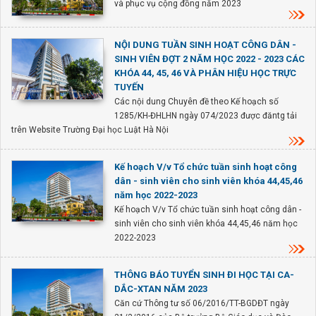
và phục vụ cộng đồng năm 2023
NỘI DUNG TUẦN SINH HOẠT CÔNG DÂN -
SINH VIÊN ĐỢT 2 NĂM HỌC 2022 - 2023 CÁC
KHÓA 44, 45, 46 VÀ PHÂN HIỆU HỌC TRỰC
TUYẾN
Các nội dung Chuyên đề theo Kế hoạch số
1285/KH-ĐHLHN ngày 074/2023 được đăntg tải
trên Website Trường Đại học Luật Hà Nội
Kế hoạch V/v Tổ chức tuần sinh hoạt công
dân - sinh viên cho sinh viên khóa 44,45,46
năm học 2022-2023
Kế hoạch V/v Tổ chức tuần sinh hoạt công dân -
sinh viên cho sinh viên khóa 44,45,46 năm học
2022-2023
THÔNG BÁO TUYỂN SINH ĐI HỌC TẠI CA-
DẮC-XTAN NĂM 2023
Căn cứ Thông tư số 06/2016/TT-BGDĐT ngày