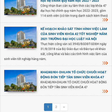
học hệ chính quy năm học 2022 - 2023
Công nhận Ban cán sự lâm thời các lớp khóa 47
đại học hệ chính quy năm học 2022- 2023, gồm
114 sinh viên (có tên trong danh sách kèm theo)
KẾ HOẠCH KHẢO SÁT TÌNH HÌNH VIỆC LÀM
CỦA SINH VIÊN KHÓA 42 TỐT NGHIỆP NĂM
2021 TRƯỜNG ĐẠI HỌC LUẬT HÀ NỘI
Thực hiện công văn số 3943/BGDĐT-GDĐH ngày
31/8/2018 của Bộ Giáo dục và Đào tạo về khảo
sát, công khai và báo cáo tình hình việc làm của
sinh viên tốt nghiệp hàng năm;
KH4240/KH-DHLHN TỔ CHỨC CHUỖI HOẠT
ĐỘNG ĐÓN TIẾP TÂN SINH VIÊN KHÓA 47
KH4240/KH-DHLHN TỔ CHỨC CHUỖI HOẠT ĐỘNG
ĐÓN TIẾP TÂN SINH VIÊN KHÓA 47
1
2
»