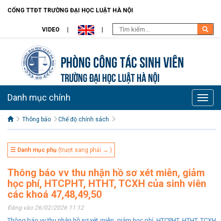
CỔNG TTĐT TRƯỜNG ĐẠI HỌC LUẬT HÀ NỘI
VIDEO
Phòng Công tác sinh viên
TRƯỜNG ĐẠI HỌC LUẬT HÀ NỘI
Danh mục chính
Toggle
naviga
Thông báo
Chế độ chính sách
☰ Danh mục phụ
(trượt sang phải → )
Thông báo vv thu nhận hồ sơ xét miễn, giảm
học phí, HTCPHT, HTHT, TCXH của sinh viên
các khoá 47,48,49,50
Đăng vào 26/02/2026 11:12
Thông báo vv thu nhận hồ sơ xét miễn, giảm học phí, HTCPHT, HTHT, TCXH