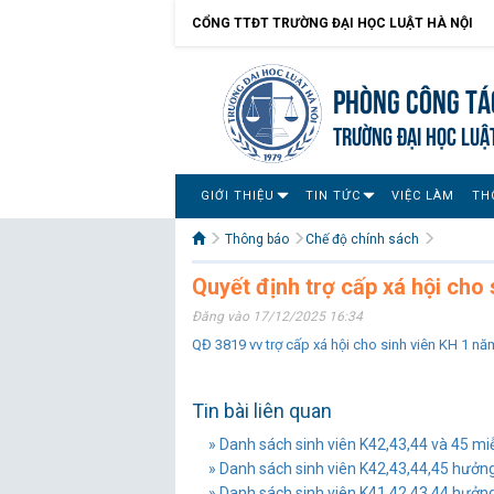
CỔNG TTĐT TRƯỜNG ĐẠI HỌC LUẬT HÀ NỘI
Phòng Công tác
TRƯỜNG ĐẠI HỌC LUẬ
GIỚI THIỆU
TIN TỨC
VIỆC LÀM
TH
Thông báo
Chế độ chính sách
Quyết định trợ cấp xá hội cho
Đăng vào 17/12/2025 16:34
QĐ 3819 vv trợ cấp xá hội cho sinh viên KH 1 n
Tin bài liên quan
» Danh sách sinh viên K42,43,44 và 45 mi
» Danh sách sinh viên K42,43,44,45 hưở
» Danh sách sinh viên K41,42,43,44 hưởn