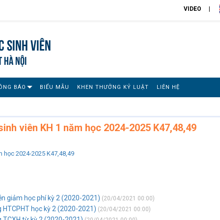
VIDEO
 sinh viên
T HÀ NỘI
ÔNG BÁO
BIỂU MẪU
KHEN THƯỞNG KỶ LUẬT
LIÊN HỆ
 sinh viên KH 1 năm học 2024-2025 K47,48,49
ăm học 2024-2025 K47,48,49
ễn giảm học phí kỳ 2 (2020-2021)
(20/04/2021 00:00)
ng HTCPHT học kỳ 2 (2020-2021)
(20/04/2021 00:00)
g TCXH từ kỳ 2 (2020-2021)