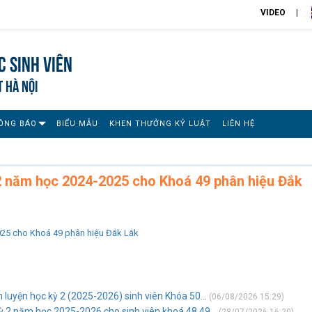
VIDEO
 sinh viên
T HÀ NỘI
ÔNG BÁO
BIỂU MẪU
KHEN THƯỞNG KỶ LUẬT
LIÊN HỆ
2 năm học 2024-2025 cho Khoá 49 phân hiệu Đắk
025 cho Khoá 49 phân hiệu Đắk Lắk
n luyện học kỳ 2 (2025-2026) sinh viên Khóa 50...
(06/08/2026 15:29)
ỳ 2 năm học 2025-2026 cho sinh viên khoá 48,49...