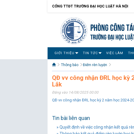
CỔNG TTĐT TRƯỜNG ĐẠI HỌC LUẬT HÀ NỘI
Phòng Công tác
TRƯỜNG ĐẠI HỌC LUẬ
GIỚI THIỆU
TIN TỨC
VIỆC LÀM
TH
Thông báo
Điểm rèn luyện
QĐ vv công nhận ĐRL học kỳ 
Lắk
Đăng vào 14/08/2025 00:00
QĐ vv công nhận ĐRL học kỳ 2 năm học 2024-2
Tin bài liên quan
» Quyết định về việc công nhận kết quả rè
» Thông báo kết quả điểm rèn luyện học k