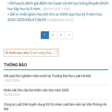
» Kế hoạch đánh giá điểm rèn luyện và xét học bổng khuyến khích
học tập học kỳ II năm...
(25/09/2025 14:36)
» QĐ vv miễn giảm học phí cho sv chính quy học kỳ II năm học
2024-2025 K46,47,48,49
(14/08/2025 15:21)
1
2
3
»
☰ Danh mục phụ
(trượt sang phải → )
THÔNG BÁO
Kết quả thử nghiệm mẫu nước tại Trường Đại học Luật Hà Nội
14/01/2026
Khảo sát nhu cầu tìm kiếm việc làm năm 2022
25/08/2022
Công ty Luật 24H tuyển dụng 05 Cử nhân Luật làm việc tại Văn Phòng Hà
Nội