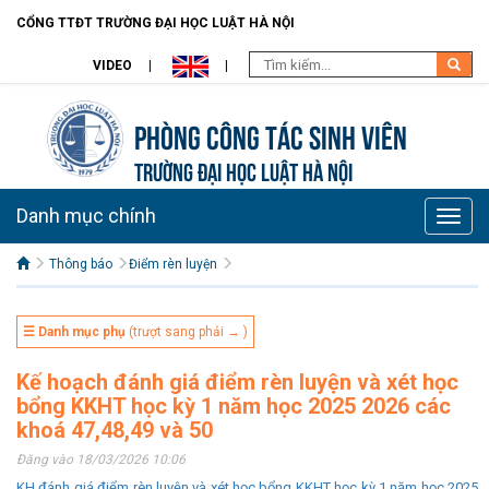
CỔNG TTĐT TRƯỜNG ĐẠI HỌC LUẬT HÀ NỘI
VIDEO
Phòng Công tác sinh viên
TRƯỜNG ĐẠI HỌC LUẬT HÀ NỘI
Danh mục chính
Toggle
naviga
Thông báo
Điểm rèn luyện
☰ Danh mục phụ
(trượt sang phải → )
Kế hoạch đánh giá điểm rèn luyện và xét học
bổng KKHT học kỳ 1 năm học 2025 2026 các
khoá 47,48,49 và 50
Đăng vào 18/03/2026 10:06
KH đánh giá điểm rèn luyện và xét học bổng KKHT học kỳ 1 năm học 2025