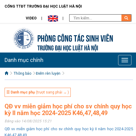
CỔNG TTĐT TRƯỜNG ĐẠI HỌC LUẬT HÀ NỘI
VIDEO
Phòng Công tác sinh viên
TRƯỜNG ĐẠI HỌC LUẬT HÀ NỘI
Danh mục chính
Toggle
naviga
Thông báo
Điểm rèn luyện
☰ Danh mục phụ
(trượt sang phải → )
QĐ vv miễn giảm học phí cho sv chính quy học
kỳ II năm học 2024-2025 K46,47,48,49
Đăng vào 14/08/2025 15:21
QĐ vv miễn giảm học phí cho sv chính quy học kỳ II năm học 2024-2025
K46,47,48,49