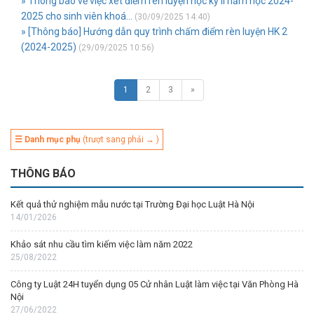
» Thông báo về việc xét điểm rèn luyện học kỳ II năm học 2024-
2025 cho sinh viên khoá...
(30/09/2025 14:40)
» [Thông báo] Hướng dẫn quy trình chấm điểm rèn luyện HK 2
(2024-2025)
(29/09/2025 10:56)
1
2
3
»
☰ Danh mục phụ
(trượt sang phải → )
THÔNG BÁO
Kết quả thử nghiệm mẫu nước tại Trường Đại học Luật Hà Nội
14/01/2026
Khảo sát nhu cầu tìm kiếm việc làm năm 2022
25/08/2022
Công ty Luật 24H tuyển dụng 05 Cử nhân Luật làm việc tại Văn Phòng Hà
Nội
27/06/2022