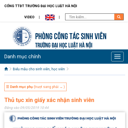
CỔNG TTĐT TRƯỜNG ĐẠI HỌC LUẬT HÀ NỘI
VIDEO
Phòng Công tác sinh viên
TRƯỜNG ĐẠI HỌC LUẬT HÀ NỘI
Danh mục chính
Toggle
naviga
Biểu mẫu cho sinh viên, học viên
☰ Danh mục phụ
(trượt sang phải → )
Thủ tục xin giấy xác nhận sinh viên
Đăng vào 09/05/2019 10:44