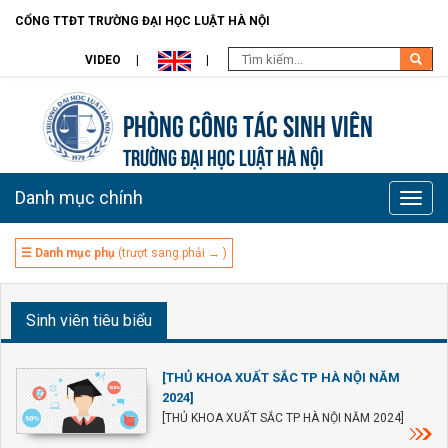
CỔNG TTĐT TRƯỜNG ĐẠI HỌC LUẬT HÀ NỘI
VIDEO
Phòng Công tác sinh viên
TRƯỜNG ĐẠI HỌC LUẬT HÀ NỘI
Danh mục chính
Toggle
naviga
☰ Danh mục phụ
(trượt sang phải → )
Sinh viên tiêu biểu
[THỦ KHOA XUẤT SẮC TP HÀ NỘI NĂM
2024]
[THỦ KHOA XUẤT SẮC TP HÀ NỘI NĂM 2024]