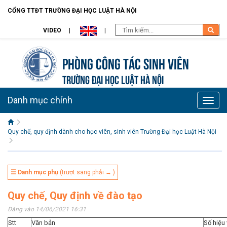
CỔNG TTĐT TRƯỜNG ĐẠI HỌC LUẬT HÀ NỘI
VIDEO
Phòng Công tác sinh viên
TRƯỜNG ĐẠI HỌC LUẬT HÀ NỘI
Danh mục chính
Toggle
naviga
Quy chế, quy định dành cho học viên, sinh viên Trường Đại học Luật Hà Nội
☰ Danh mục phụ
(trượt sang phải → )
Quy chế, Quy định về đào tạo
Đăng vào 14/06/2021 16:31
Stt
Văn bản
Số hiệu