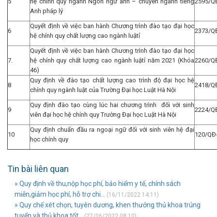
5
hệ chính quy ngành Ngôn ngữ anh – chuyên ngành tiếng
2595/Q
Anh pháp lý
Quyết định về việc ban hành Chương trình đào tạo đại học
6
2373/Q
hệ chính quy chất lượng cao ngành luậtỉ
Quyết định về việc ban hành Chương trình đào tạo đại học
7.
hệ chính quy chất lượng cao ngành luậtỉ năm 2021 (Khóa
2260/Q
46)
Quy định về đào tạo chất lượng cao trình độ đại học hệ
8
2418/Q
chính quy ngành luật của Trường Đại học Luật Hà Nội
Quy định đào tạo cùng lúc hai chương trình đối với sinh
9
2224/Q
viên đại học hệ chính quy Trường Đại học Luật Hà Nội
Quy định chuẩn đầu ra ngoại ngữ đối với sinh viên hệ đại
10
120/QĐ
học chính quy
Tin bài liên quan
» Quy định về thu,nộp học phí, bảo hiểm y tế, chính sách
miễn,giảm học phí, hỗ trợ chi...
(16/11/2022 14:11)
» Quy chế xét chọn, tuyên dương, khen thưởng thủ khoa trúng
tuyển và thủ khoa tốt...
(27/06/2022 08:10)