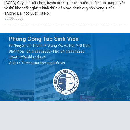
[GÓP Ý] Quy chế xét chọn, tuyên dương, khen thưởng thủ khoa trúng tuyển
và thủ khoa tốt nghiệp hình thức đào tạo chính quy văn bằng 1 của
Trường Đại học Luật Hà Nội
06/06/2022
Phòng Công Tác Sinh Viên
87 Nguyễn Chí Thanh, P. Giảng Võ, Hà Nội, Việt Nam
Điện thoại: 84.4.38352630 - Fax: 84.4.38343226
Email: info@hlu.edu.vn
© 2016 Trường Đại học Luật Hà Nội