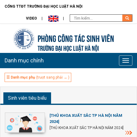
CỔNG TTĐT TRƯỜNG ĐẠI HỌC LUẬT HÀ NỘI
VIDEO
Phòng Công tác sinh viên
TRƯỜNG ĐẠI HỌC LUẬT HÀ NỘI
Danh mục chính
Toggle
naviga
☰ Danh mục phụ
(trượt sang phải → )
Sinh viên tiêu biểu
[THỦ KHOA XUẤT SẮC TP HÀ NỘI NĂM
2024]
[THỦ KHOA XUẤT SẮC TP HÀ NỘI NĂM 2024]