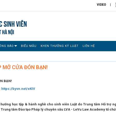
VIDEO
 sinh viên
T HÀ NỘI
ÔNG BÁO
BIỂU MẪU
KHEN THƯỞNG KỶ LUẬT
LIÊN HỆ
P MỞ CỬA ĐÓN BẠN!
ÓN BẠN!
:
https://byvn.net/eKIV
 hướng học tập & hành nghề cho sinh viên Luật do Trung tâm Hỗ trợ n
g Trung tâm Đào tạo Pháp lý chuyên sâu LVA - LeVu Law Academy tổ ch