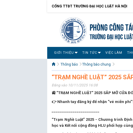
CỔNG TTĐT TRƯỜNG ĐẠI HỌC LUẬT HÀ NỘI
Phòng Công tác
TRƯỜNG ĐẠI HỌC LUẬ
GIỚI THIỆU
TIN TỨC
VIỆC LÀM
TH
Thông báo
Thông báo chung
“TRẠM NGHỀ LUẬT” 2025 SẮ
Đăng vào 10/11/2025 16:08
🚉 “TRẠM NGHỀ LUẬT” 2025 SẮP MỞ CỬA Đ
👉 Nhanh tay đăng ký để nhận “vé miễn phí”
_______________________
“Trạm Nghề Luật” 2025 - Chương trình Định
học và Kết nối cộng đồng HLU phối hợp cùn