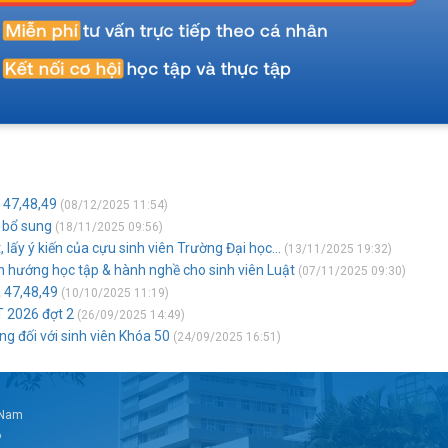
 47,48,49
(08/12/2025 11:54)
t bổ sung
(18/11/2025 09:56)
 lấy ý kiến của cựu sinh viên Trường Đại học...
(13/11/2025 19:32)
h hướng học tập & hành nghề cho sinh viên Luật
(07/11/2025 09:30)
 47,48,49
(10/10/2025 11:19)
T 2026 đợt 2
(26/09/2025 14:49)
g đối với sinh viên Khóa 50
(24/09/2025 16:51)
t Nam
6