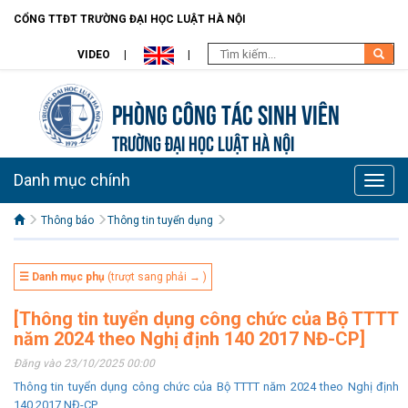
CỔNG TTĐT TRƯỜNG ĐẠI HỌC LUẬT HÀ NỘI
VIDEO
Phòng Công tác sinh viên
TRƯỜNG ĐẠI HỌC LUẬT HÀ NỘI
Danh mục chính
Toggle
naviga
Thông báo
Thông tin tuyển dụng
☰ Danh mục phụ
(trượt sang phải → )
[Thông tin tuyển dụng công chức của Bộ TTTT
năm 2024 theo Nghị định 140 2017 NĐ-CP]
Đăng vào 23/10/2025 00:00
Thông tin tuyển dụng công chức của Bộ TTTT năm 2024 theo Nghị định
140 2017 NĐ-CP