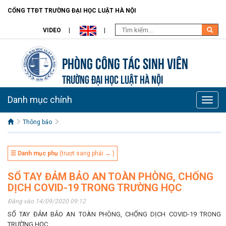
CỔNG TTĐT TRƯỜNG ĐẠI HỌC LUẬT HÀ NỘI
VIDEO
Phòng Công tác sinh viên
TRƯỜNG ĐẠI HỌC LUẬT HÀ NỘI
Danh mục chính
Toggle
naviga
Thông báo
☰ Danh mục phụ
(trượt sang phải → )
SỔ TAY ĐẢM BẢO AN TOÀN PHÒNG, CHỐNG
DỊCH COVID-19 TRONG TRƯỜNG HỌC
Đăng vào 14/09/2020 09:12
SỔ TAY ĐẢM BẢO AN TOÀN PHÒNG, CHỐNG DỊCH COVID-19 TRONG
TRƯỜNG HỌC