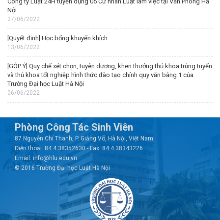
Công ty Luật 24H tuyển dụng 05 Cử nhân Luật làm việc tại Văn Phòng Hà
Nội
27/06/2022
[Quyết định] Học bổng khuyến khích
13/06/2022
[GÓP Ý] Quy chế xét chọn, tuyên dương, khen thưởng thủ khoa trúng tuyển
và thủ khoa tốt nghiệp hình thức đào tạo chính quy văn bằng 1 của
Trường Đại học Luật Hà Nội
06/06/2022
Phòng Công Tác Sinh Viên
87 Nguyễn Chí Thanh, P. Giảng Võ, Hà Nội, Việt Nam
Điện thoại: 84.4.38352630 - Fax: 84.4.38343226
Email: info@hlu.edu.vn
© 2016 Trường Đại học Luật Hà Nội