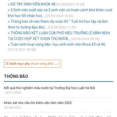
» SỔ TAY SINH VIÊN KHÓA 48
(07/09/2023 18:54)
» 3 Sinh viên xuất sắc và 2 sinh viên có hoàn cảnh khó khăn vượt
khó học tốt nhận học...
(29/05/2023 10:56)
» Thông báo về việc tham dự cuộc thi " Tuổi trẻ học tập và làm
theo tư tưởng đạo đức...
(20/09/2022 11:25)
» THÔNG BÁO KẾT LUẬN CỦA PHÓ HIỆU TRƯỞNG LÊ ĐÌNH NGHỊ
TẠI CUỘC HỌP XÉT CHỌN THỦ KHOA...
(25/06/2022 00:00)
» Tuần sinh hoạt công dân- học sinh sinh viên Khoá 43 và 46
(12/12/2021 00:00)
☰ Danh mục phụ
(trượt sang phải → )
THÔNG BÁO
Kết quả thử nghiệm mẫu nước tại Trường Đại học Luật Hà Nội
14/01/2026
Khảo sát nhu cầu tìm kiếm việc làm năm 2022
25/08/2022