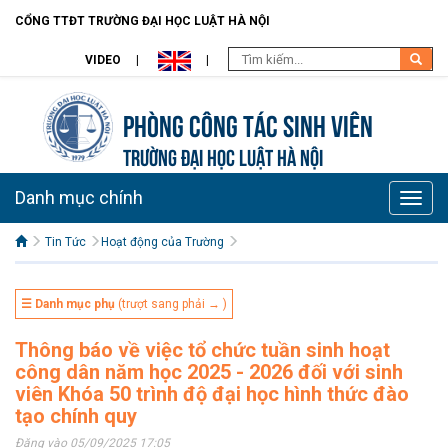
CỔNG TTĐT TRƯỜNG ĐẠI HỌC LUẬT HÀ NỘI
VIDEO
Phòng Công tác sinh viên
TRƯỜNG ĐẠI HỌC LUẬT HÀ NỘI
Danh mục chính
Toggle
naviga
Tin Tức
Hoạt động của Trường
☰ Danh mục phụ
(trượt sang phải → )
Thông báo về việc tổ chức tuần sinh hoạt
công dân năm học 2025 - 2026 đối với sinh
viên Khóa 50 trình độ đại học hình thức đào
tạo chính quy
Đăng vào 05/09/2025 17:05