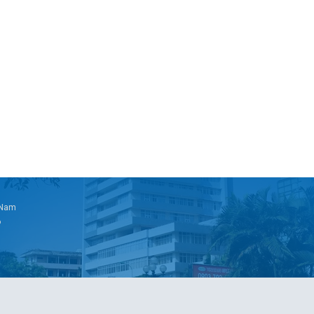
t Nam
6