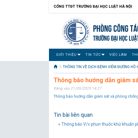
CỔNG TTĐT TRƯỜNG ĐẠI HỌC LUẬT HÀ NỘI
Phòng Công tác
TRƯỜNG ĐẠI HỌC LUẬ
GIỚI THIỆU
TIN TỨC
VIỆC LÀM
TH
THÔNG TIN VỀ DỊCH BỆNH VIÊM ĐƯỜNG HÔ 
Thông báo hướng dẫn giám sá
Đăng vào 21/05/2025 14:27
Thông báo hướng dẫn giám sát và phòng chống
Tin bài liên quan
» Thông báo V/v phun thuốc khử khuẩn ph