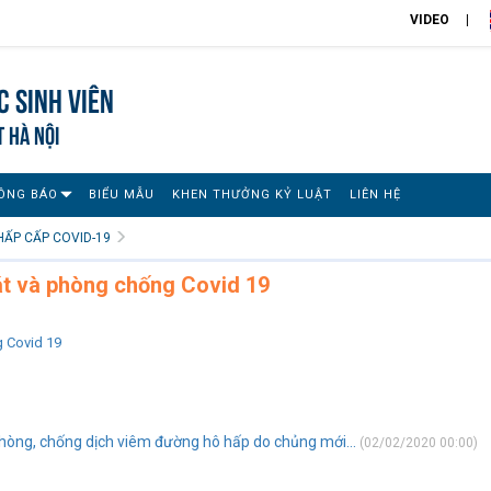
VIDEO
 sinh viên
T HÀ NỘI
ÔNG BÁO
BIỂU MẪU
KHEN THƯỞNG KỶ LUẬT
LIÊN HỆ
HẤP CẤP COVID-19
t và phòng chống Covid 19
 Covid 19
òng, chống dịch viêm đường hô hấp do chủng mới...
(02/02/2020 00:00)