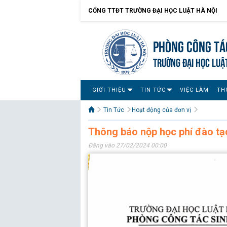
CỔNG TTĐT TRƯỜNG ĐẠI HỌC LUẬT HÀ NỘI
Phòng Công tác
TRƯỜNG ĐẠI HỌC LUẬ
GIỚI THIỆU
TIN TỨC
VIỆC LÀM
TH
Tin Tức
Hoạt động của đơn vị
Thông báo nộp học phí đào tạo
Đăng vào 27/02/2024 00:00