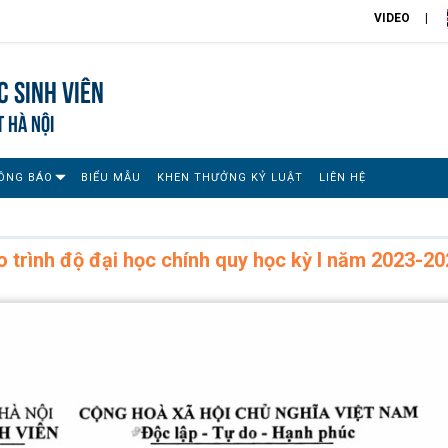
VIDEO
 sinh viên
T HÀ NỘI
ÔNG BÁO
BIỂU MẪU
KHEN THƯỞNG KỶ LUẬT
LIÊN HỆ
 trình độ đại học chính quy học kỳ I năm 2023-2