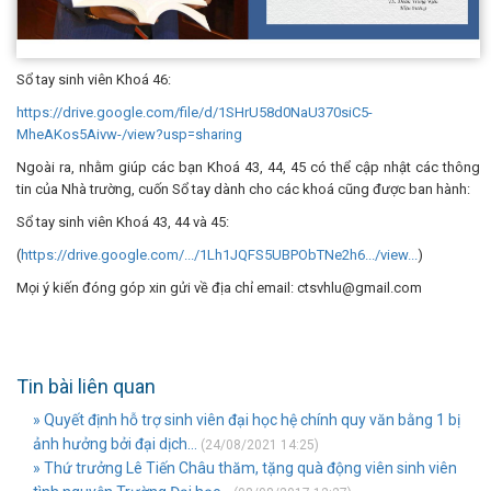
Sổ tay sinh viên Khoá 46:
https://drive.google.com/file/d/1SHrU58d0NaU370siC5-
MheAKos5Aivw-/view?usp=sharing
Ngoài ra, nhằm giúp các bạn Khoá 43, 44, 45 có thể cập nhật các thông
tin của Nhà trường, cuốn Sổ tay dành cho các khoá cũng được ban hành:
Sổ tay sinh viên Khoá 43, 44 và 45:
(
https://drive.google.com/.../1Lh1JQFS5UBPObTNe2h6.../view...
)
Mọi ý kiến đóng góp xin gửi về địa chỉ email: ctsvhlu@gmail.com
Tin bài liên quan
» Quyết định hỗ trợ sinh viên đại học hệ chính quy văn bằng 1 bị
ảnh hưởng bởi đại dịch...
(24/08/2021 14:25)
» Thứ trưởng Lê Tiến Châu thăm, tặng quà động viên sinh viên