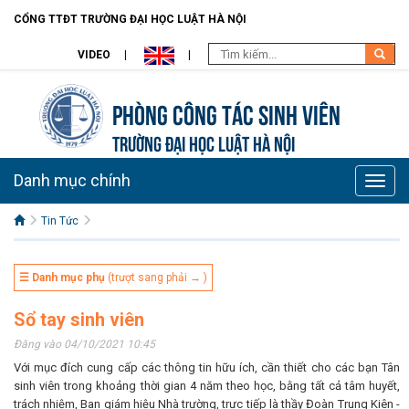
CỔNG TTĐT TRƯỜNG ĐẠI HỌC LUẬT HÀ NỘI
VIDEO
Phòng Công tác sinh viên
TRƯỜNG ĐẠI HỌC LUẬT HÀ NỘI
Danh mục chính
Toggle
naviga
Tin Tức
☰ Danh mục phụ
(trượt sang phải → )
Sổ tay sinh viên
Đăng vào 04/10/2021 10:45
Với mục đích cung cấp các thông tin hữu ích, cần thiết cho các bạn Tân
sinh viên trong khoảng thời gian 4 năm theo học, bằng tất cả tâm huyết,
trách nhiệm, Ban giám hiệu Nhà trường, trực tiếp là thầy Đoàn Trung Kiên -