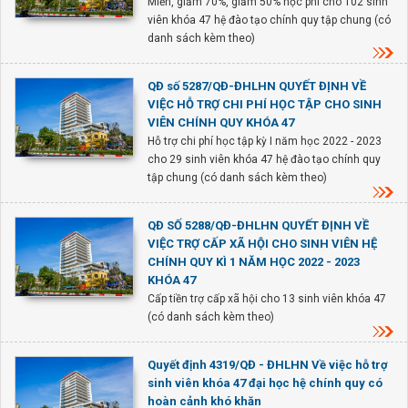
Miễn, giảm 70%, giảm 50% học phí cho 102 sinh
viên khóa 47 hệ đào tạo chính quy tập chung (có
danh sách kèm theo)
QĐ số 5287/QĐ-ĐHLHN QUYẾT ĐỊNH VỀ
VIỆC HỖ TRỢ CHI PHÍ HỌC TẬP CHO SINH
VIÊN CHÍNH QUY KHÓA 47
Hỗ trợ chi phí học tập kỳ I năm học 2022 - 2023
cho 29 sinh viên khóa 47 hệ đào tạo chính quy
tập chung (có danh sách kèm theo)
QĐ SỐ 5288/QĐ-ĐHLHN QUYẾT ĐỊNH VỀ
VIỆC TRỢ CẤP XÃ HỘI CHO SINH VIÊN HỆ
CHÍNH QUY KÌ 1 NĂM HỌC 2022 - 2023
KHÓA 47
Cấp tiền trợ cấp xã hội cho 13 sinh viên khóa 47
(có danh sách kèm theo)
Quyết định 4319/QĐ - ĐHLHN Về việc hỗ trợ
sinh viên khóa 47 đại học hệ chính quy có
hoàn cảnh khó khăn