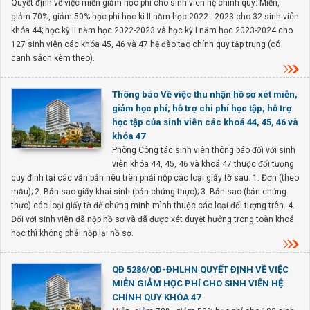
Quyết định về việc miễn giảm học phí cho sinh viên hệ chính quy: Miễn,
giảm 70%, giảm 50% học phi học kì II năm học 2022 - 2023 cho 32 sinh viên
khóa 44; học kỳ II năm học 2022-2023 và học kỳ I năm học 2023-2024 cho
127 sinh viên các khóa 45, 46 và 47 hệ đào tạo chính quy tập trung (có
danh sách kèm theo).
Thông báo Về việc thu nhận hồ sơ xét miễn,
giảm học phí; hỗ trợ chi phí học tập; hỗ trợ
học tập của sinh viên các khoá 44, 45, 46 và
khóa 47
Phòng Công tác sinh viên thông báo đối với sinh
viên khóa 44, 45, 46 và khoá 47 thuộc đối tượng
quy định tại các văn bản nêu trên phải nộp các loại giấy tờ sau: 1. Đơn (theo
mẫu); 2. Bản sao giấy khai sinh (bản chứng thực); 3. Bản sao (bản chứng
thực) các loại giấy tờ để chứng minh mình thuộc các loại đối tượng trên. 4.
Đối với sinh viên đã nộp hồ sơ và đã được xét duyệt hưởng trong toàn khoá
học thì không phải nộp lại hồ sơ.
QĐ 5286/QĐ-ĐHLHN QUYẾT ĐỊNH VỀ VIỆC
MIỄN GIẢM HỌC PHÍ CHO SINH VIÊN HỆ
CHÍNH QUY KHÓA 47