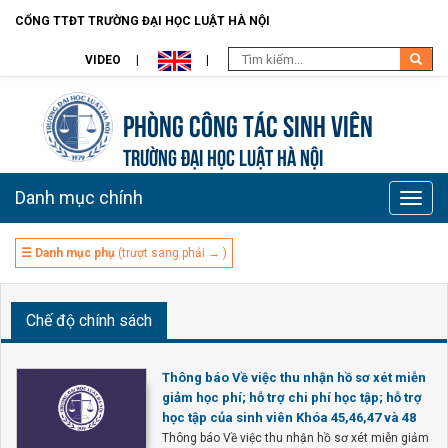
CỔNG TTĐT TRƯỜNG ĐẠI HỌC LUẬT HÀ NỘI
VIDEO
Phòng Công tác sinh viên
TRƯỜNG ĐẠI HỌC LUẬT HÀ NỘI
Danh mục chính
Toggle
naviga
☰ Danh mục phụ
(trượt sang phải → )
Chế độ chính sách
Thông báo Về việc thu nhận hồ sơ xét miễn
giảm học phí; hỗ trợ chi phí học tập; hỗ trợ
học tập của sinh viên Khóa 45,46,47 và 48
Thông báo Về việc thu nhận hồ sơ xét miễn giảm