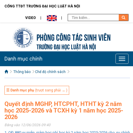
CỔNG TTĐT TRƯỜNG ĐẠI HỌC LUẬT HÀ NỘI
VIDEO
Phòng Công tác sinh viên
TRƯỜNG ĐẠI HỌC LUẬT HÀ NỘI
Danh mục chính
Toggle
naviga
Thông báo
Chế độ chính sách
☰ Danh mục phụ
(trượt sang phải → )
Quyết định MGHP, HTCPHT, HTHT kỳ 2 năm
học 2025-2026 và TCXH kỳ 1 năm học 2025-
2026
Đăng vào 12/06/2026 09:40
1. QĐ 880 vv miễn giảm học phí học kỳ 2 năm học 2025-2026 cho sv chính