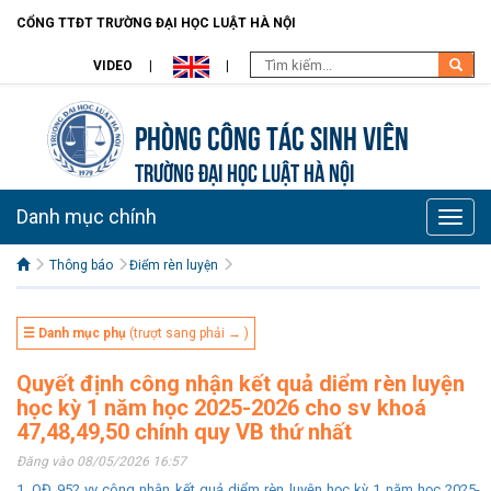
CỔNG TTĐT TRƯỜNG ĐẠI HỌC LUẬT HÀ NỘI
VIDEO
Phòng Công tác sinh viên
TRƯỜNG ĐẠI HỌC LUẬT HÀ NỘI
Danh mục chính
Toggle
naviga
Thông báo
Điểm rèn luyện
☰ Danh mục phụ
(trượt sang phải → )
Quyết định công nhận kết quả diểm rèn luyện
học kỳ 1 năm học 2025-2026 cho sv khoá
47,48,49,50 chính quy VB thứ nhất
Đăng vào 08/05/2026 16:57
1. QĐ 952 vv công nhận kết quả diểm rèn luyện học kỳ 1 năm học 2025-