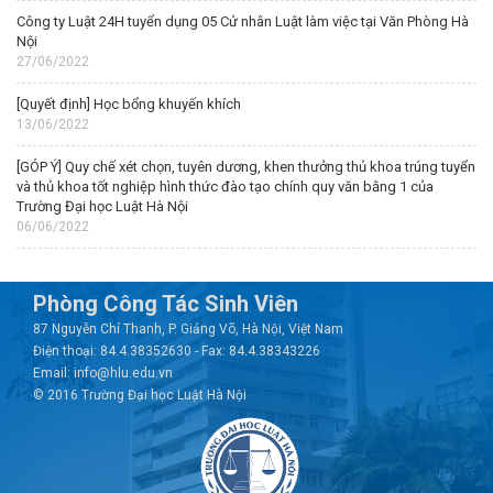
Công ty Luật 24H tuyển dụng 05 Cử nhân Luật làm việc tại Văn Phòng Hà
Nội
27/06/2022
[Quyết định] Học bổng khuyến khích
13/06/2022
[GÓP Ý] Quy chế xét chọn, tuyên dương, khen thưởng thủ khoa trúng tuyển
và thủ khoa tốt nghiệp hình thức đào tạo chính quy văn bằng 1 của
Trường Đại học Luật Hà Nội
06/06/2022
Phòng Công Tác Sinh Viên
87 Nguyễn Chí Thanh, P. Giảng Võ, Hà Nội, Việt Nam
Điện thoại: 84.4.38352630 - Fax: 84.4.38343226
Email: info@hlu.edu.vn
© 2016 Trường Đại học Luật Hà Nội