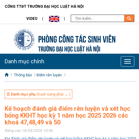
CỔNG TTĐT TRƯỜNG ĐẠI HỌC LUẬT HÀ NỘI
VIDEO
Phòng Công tác sinh viên
TRƯỜNG ĐẠI HỌC LUẬT HÀ NỘI
Danh mục chính
Toggle
naviga
Thông báo
Điểm rèn luyện
☰ Danh mục phụ
(trượt sang phải → )
Kế hoạch đánh giá điểm rèn luyện và xét học
bổng KKHT học kỳ 1 năm học 2025 2026 các
khoá 47,48,49 và 50
Đăng vào 18/03/2026 10:06
KH đánh giá điểm rèn luyện và xét học bổng KKHT học kỳ 1 năm học 2025