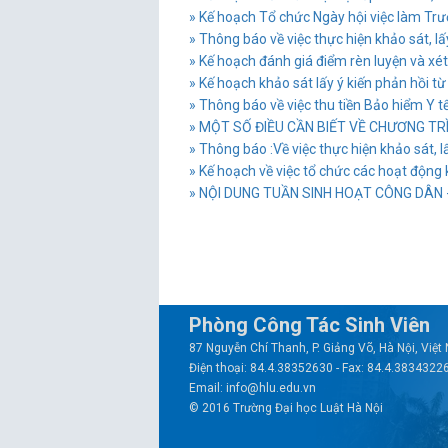
» Kế hoạch Tổ chức Ngày hội việc làm Tr
» Thông báo về việc thực hiện khảo sát, lấy
» Kế hoạch đánh giá điểm rèn luyện và xét
» Kế hoạch khảo sát lấy ý kiến phản hồi từ
» Thông báo về việc thu tiền Bảo hiểm Y tế
» MỘT SỐ ĐIỀU CẦN BIẾT VỀ CHƯƠNG TR
» Thông báo :Về việc thực hiện khảo sát, lấ
» Kế hoạch về việc tổ chức các hoạt động
» NỘI DUNG TUẦN SINH HOẠT CÔNG DÂN - 
Phòng Công Tác Sinh Viên
87 Nguyễn Chí Thanh, P. Giảng Võ, Hà Nội, Việ
Điện thoại: 84.4.38352630 - Fax: 84.4.3834322
Email: info@hlu.edu.vn
© 2016 Trường Đại học Luật Hà Nội