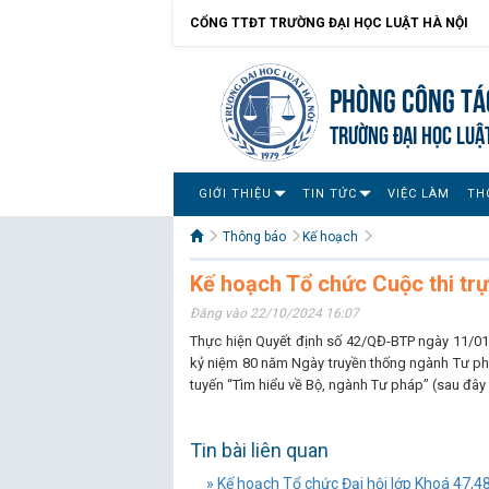
CỔNG TTĐT TRƯỜNG ĐẠI HỌC LUẬT HÀ NỘI
Phòng Công tác
TRƯỜNG ĐẠI HỌC LUẬ
GIỚI THIỆU
TIN TỨC
VIỆC LÀM
TH
Thông báo
Kế hoạch
Kế hoạch Tổ chức Cuộc thi trự
Đăng vào 22/10/2024 16:07
Thực hiện Quyết định số 42/QĐ-BTP ngày 11/01
kỷ niệm 80 năm Ngày truyền thống ngành Tư ph
tuyến “Tìm hiểu về Bộ, ngành Tư pháp” (sau đây g
Tin bài liên quan
» Kế hoạch Tổ chức Đại hội lớp Khoá 47,