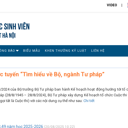
VIDEO
 sinh viên
T HÀ NỘI
ÔNG BÁO
BIỂU MẪU
KHEN THƯỞNG KỶ LUẬT
LIÊN HỆ
c tuyến “Tìm hiểu về Bộ, ngành Tư pháp”
/2024 của Bộ trưởng Bộ Tư pháp ban hành Kế hoạch hoạt động hướng tới tổ 
áp (28/8/1945 – 28/8/2024), Bộ Tư pháp xây dựng Kế hoạch tổ chức Cuộc thi 
ọi tắt là Cuộc thi) với các nội dung cụ thể như sau:
Chi tiết
48,49 năm học 2025-2026
(20/08/2025 10:22)