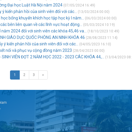
ường Đại học Luật Hà Nội năm 2024
(07/05/2024 16:49)
 ý kiến phản hồi của sinh viên đối với các...
(13/03/2024 00:00)
 học bổng khuyến khích học tập học kỳ I năm...
(06/03/2024 00:00)
 các bên liên quan về các lĩnh vực hoạt động...
(05/03/2024 10:19)
 năm 2024 đối với sinh viên các khóa 45,46 va...
(18/10/2023 10:49)
ÌNH GIÁO DỤC QUỐC PHÒNG AN NINH KHÓA 46
(28/08/2023 11:14)
y ý kiến phản hồi của sinh viên đối với các...
(04/05/2023 16:10)
 kết nối và phục vụ cộng đồng năm 2023
(28/04/2023 00:00)
SINH VIÊN ĐỢT 2 NĂM HỌC 2022 - 2023 CÁC KHÓA 44,...
(13/04/2023 08:
1
2
3
»
t Nam
6